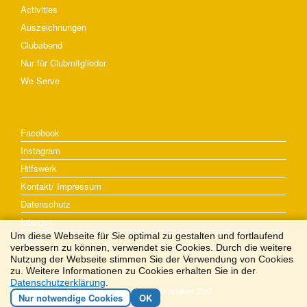
Activities
Auszeichnungen
Clubabend
Nur für Clubmitglieder
We Serve
Facebook
Instagram
Hilfswerk
Kontakt/ Impressum
Datenschutz
Internes
Um diese Webseite für Sie optimal zu gestalten und fortlaufend
Login
verbessern zu können, verwendet sie Cookies. Durch die weitere
Nutzung der Webseite stimmen Sie der Verwendung von Cookies
zu. Weitere Informationen zu Cookies erhalten Sie in der
Datenschutzerklärung
.
© 2026 Lions Club Dinslaken 2012
Nur notwendige Cookies
OK