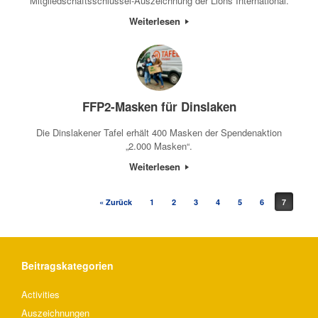
Mitgliedschaftsschlüssel-Auszeichnung der Lions International.
Weiterlesen
FFP2-Masken für Dinslaken
Die Dinslakener Tafel erhält 400 Masken der Spendenaktion
„2.000 Masken“.
Weiterlesen
Beitragsnavigation
« Zurück
1
2
3
4
5
6
7
Beitragskategorien
Activities
Auszeichnungen