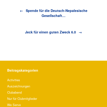
Beitragsnavigation
←
Spende für die Deutsch-Nepalesische
Gesellschaft…
Jeck für einen guten Zweck 6.0
→
Beitragskategorien
Activities
Auszeichnungen
Clubabend
Nur für Clubmitglieder
We Serve