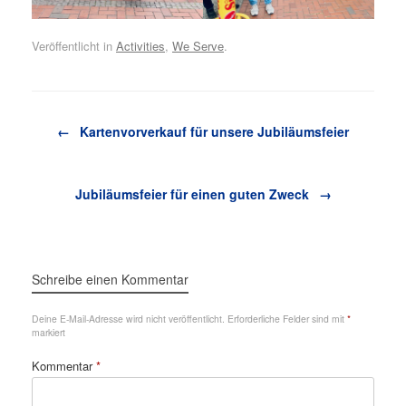
Veröffentlicht in
Activities
,
We Serve
.
Beitragsnavigation
←
Kartenvorverkauf für unsere Jubiläumsfeier
Jubiläumsfeier für einen guten Zweck
→
Schreibe einen Kommentar
Deine E-Mail-Adresse wird nicht veröffentlicht.
Erforderliche Felder sind mit
*
markiert
Kommentar
*